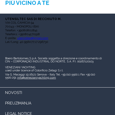
PIÙ VICINO A TE
UTENSILTEC SAS DI RECCHIUTO M.
VIA COL CAMICIA 94
70043 - MONOPOLI (BA)
Telefon: +39080802841
Telefaks: +390804170518
E-pošta:
utensiltec@gmail.com
Lat/Long: 40.956077,17.296730
Boero Bartolomeo S.p.A.
Società soggetta a direzione e coordinamento di
CIN – CORPORAÇÃO INDUSTRIAL DO NORTE, S.A.
P.I. 00267120103
VENEZIANI YACHTING
used under licence of
Colorificio Zetagi S.r.l.
Via G. Macaggi 19
16121 Genova - Italy
Tel. +39 010 5500.1
Fax +39 010
5500.291
info@venezianiyachting.com
NOVOSTI
PREUZIMANJA
LEGAL NOTICE