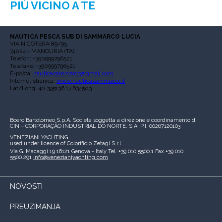
PIÙ VICINO A TE
NAUTICA PESCA SUB DI SAMMARCO LUCIA
VIA NICOTERA 89/95
74024 - MANDURIA (TA)
Telefon: +390999796521
Telefaks: +390999796521
E-pošta:
nauticasammarco@gmail.com
Internet stranica:
www.nauticasammarco.it
Lat/Long: 40.395136,17.634503
Boero Bartolomeo S.p.A.
Società soggetta a direzione e coordinamento di
CIN – CORPORAÇÃO INDUSTRIAL DO NORTE, S.A.
P.I. 00267120103
VENEZIANI YACHTING
used under licence of
Colorificio Zetagi S.r.l.
Via G. Macaggi 19
16121 Genova - Italy
Tel. +39 010 5500.1
Fax +39 010
5500.291
info@venezianiyachting.com
NOVOSTI
PREUZIMANJA