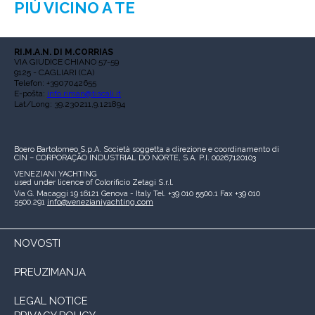
PIÙ VICINO A TE
RI.M.A.N. DI M.CORRIAS
VIA GIUDICE CHIANO 57-59
9125 - CAGLIARI (CA)
Telefon: +3907042655
E-pošta:
info.riman@tiscali.it
Lat/Long: 39.230211,9.121894
Boero Bartolomeo S.p.A.
Società soggetta a direzione e coordinamento di
CIN – CORPORAÇÃO INDUSTRIAL DO NORTE, S.A.
P.I. 00267120103
VENEZIANI YACHTING
used under licence of
Colorificio Zetagi S.r.l.
Via G. Macaggi 19
16121 Genova - Italy
Tel. +39 010 5500.1
Fax +39 010
5500.291
info@venezianiyachting.com
NOVOSTI
PREUZIMANJA
LEGAL NOTICE