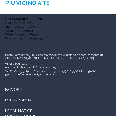
PIÙ VICINO A TE
SOLEMAR DI P. SESSINI
VIALE COLOMBO 18
9125 - CAGLIARI (CA)
Telefon: +39070657893
Telefaks: +39070669194
Lat/Long: 39.209609,9.119016
Boero Bartolomeo S.p.A.
Società soggetta a direzione e coordinamento di
CIN – CORPORAÇÃO INDUSTRIAL DO NORTE, S.A.
P.I. 00267120103
VENEZIANI YACHTING
used under licence of
Colorificio Zetagi S.r.l.
Via G. Macaggi 19
16121 Genova - Italy
Tel. +39 010 5500.1
Fax +39 010
5500.291
info@venezianiyachting.com
NOVOSTI
PREUZIMANJA
LEGAL NOTICE