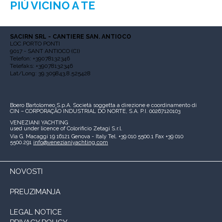
PIÙ VICINO A TE
SACIRN SRL - CANTIERE SAN. ANTIOCO
LOC.PORTO PONTI
9017 - SANT ANTIOCO (CI)
Telefon: +39078132346
Telefaks: +39078132346
Lat/Long: 39.309843,8.525428
Boero Bartolomeo S.p.A.
Società soggetta a direzione e coordinamento di
CIN – CORPORAÇÃO INDUSTRIAL DO NORTE, S.A.
P.I. 00267120103
VENEZIANI YACHTING
used under licence of
Colorificio Zetagi S.r.l.
Via G. Macaggi 19
16121 Genova - Italy
Tel. +39 010 5500.1
Fax +39 010
5500.291
info@venezianiyachting.com
NOVOSTI
PREUZIMANJA
LEGAL NOTICE