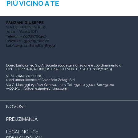
PIÙ VICINO A TE
PANZANI GIUSEPPE
VIA DELLE GINESTRE 9
7020 - PALAU (OT)
Telefon: +390789709458
Telefaks: +390789708020
Lat/Long: 41.180798,9.383534
Boero Bartolomeo S.p.A.
Società soggetta a direzione e coordinamento di
CIN – CORPORAÇÃO INDUSTRIAL DO NORTE, S.A.
P.I. 00267120103
VENEZIANI YACHTING
used under licence of
Colorificio Zetagi S.r.l.
Via G. Macaggi 19
16121 Genova - Italy
Tel. +39 010 5500.1
Fax +39 010
5500.291
info@venezianiyachting.com
NOVOSTI
PREUZIMANJA
LEGAL NOTICE