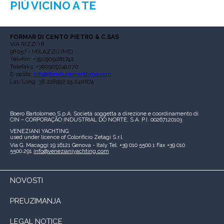
PIÙ VICINO A TE
FORMAR DI CENTO PIETRO & C.SAS
VIA RIZZO 8
98057 - MILAZZO (ME)
Telefon: +390909281742
Telefaks: +390909241070
E-pošta:
info@fornituremarittime.com
Lat/Long: 38.218992,15.240674
Boero Bartolomeo S.p.A.
Società soggetta a direzione e coordinamento di
CIN – CORPORAÇÃO INDUSTRIAL DO NORTE, S.A.
P.I. 00267120103
VENEZIANI YACHTING
used under licence of
Colorificio Zetagi S.r.l.
Via G. Macaggi 19
16121 Genova - Italy
Tel. +39 010 5500.1
Fax +39 010
5500.291
info@venezianiyachting.com
NOVOSTI
PREUZIMANJA
LEGAL NOTICE