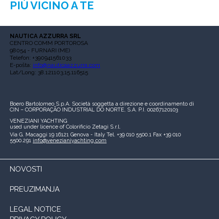
PIÙ VICINO A TE
NAUTICA AZZURRA SRL
CENTRO COMM PORTOROSA
98054 - FURNARI (ME)
Telefon: +390941561033
E-pošta:
info@nauticaazzurra.com
Lat/Long: 38.121103,15.116515
Boero Bartolomeo S.p.A.
Società soggetta a direzione e coordinamento di
CIN – CORPORAÇÃO INDUSTRIAL DO NORTE, S.A.
P.I. 00267120103
VENEZIANI YACHTING
used under licence of
Colorificio Zetagi S.r.l.
Via G. Macaggi 19
16121 Genova - Italy
Tel. +39 010 5500.1
Fax +39 010
5500.291
info@venezianiyachting.com
NOVOSTI
PREUZIMANJA
LEGAL NOTICE