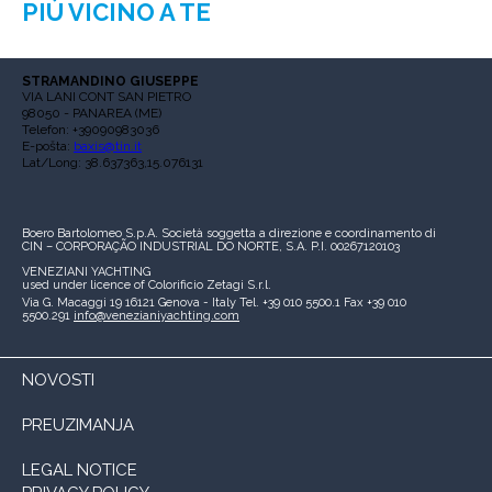
PIÙ VICINO A TE
STRAMANDINO GIUSEPPE
VIA LANI CONT SAN PIETRO
98050 - PANAREA (ME)
Telefon: +39090983036
E-pošta:
baxis@tin.it
Lat/Long: 38.637363,15.076131
Boero Bartolomeo S.p.A.
Società soggetta a direzione e coordinamento di
CIN – CORPORAÇÃO INDUSTRIAL DO NORTE, S.A.
P.I. 00267120103
VENEZIANI YACHTING
used under licence of
Colorificio Zetagi S.r.l.
Via G. Macaggi 19
16121 Genova - Italy
Tel. +39 010 5500.1
Fax +39 010
5500.291
info@venezianiyachting.com
NOVOSTI
PREUZIMANJA
LEGAL NOTICE