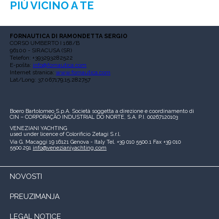
PIÙ VICINO A TE
FORNAUTICA DI RAMONDETTA SERGIO
CORSO UMBERTO I 168/B
96100 - SIRACUSA (SR)
Telefon: +393293282522
E-pošta:
info@fornautica.com
Internet stranica:
www.fornautica.com
Lat/Long: 37.067179,15.282757
Boero Bartolomeo S.p.A.
Società soggetta a direzione e coordinamento di
CIN – CORPORAÇÃO INDUSTRIAL DO NORTE, S.A.
P.I. 00267120103
VENEZIANI YACHTING
used under licence of
Colorificio Zetagi S.r.l.
Via G. Macaggi 19
16121 Genova - Italy
Tel. +39 010 5500.1
Fax +39 010
5500.291
info@venezianiyachting.com
NOVOSTI
PREUZIMANJA
LEGAL NOTICE