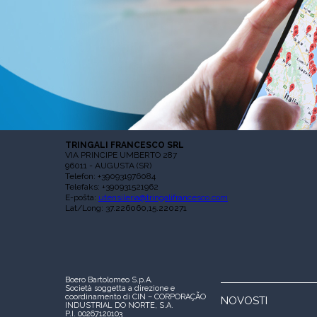
TRINGALI FRANCESCO SRL
VIA PRINCIPE UMBERTO 287
96011 - AUGUSTA (SR)
Telefon: +390931976084
Telefaks: +390931521962
E-pošta:
utensileria@tringalifrancesco.com
Lat/Long: 37.226060,15.220271
Boero Bartolomeo S.p.A.
Società soggetta a direzione e
coordinamento di CIN – CORPORAÇÃO
NOVOSTI
INDUSTRIAL DO NORTE, S.A.
P.I. 00267120103