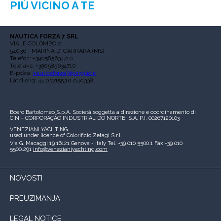
PIÙ VICINO A TE
NAUTICA FORZA 7 SRL
VIALE COLOMBO 2
54036 - MARINA DI CARRARA (MS)
Telefon: +390585634710
Telefaks: +390585634710
E-pošta:
nauticaforza7@virgilio.it
Lat/Long: 44.037155,10.040338
Boero Bartolomeo S.p.A.
Società soggetta a direzione e coordinamento di
CIN – CORPORAÇÃO INDUSTRIAL DO NORTE, S.A.
P.I. 00267120103
VENEZIANI YACHTING
used under licence of
Colorificio Zetagi S.r.l.
Via G. Macaggi 19
16121 Genova - Italy
Tel. +39 010 5500.1
Fax +39 010
5500.291
info@venezianiyachting.com
NOVOSTI
PREUZIMANJA
LEGAL NOTICE