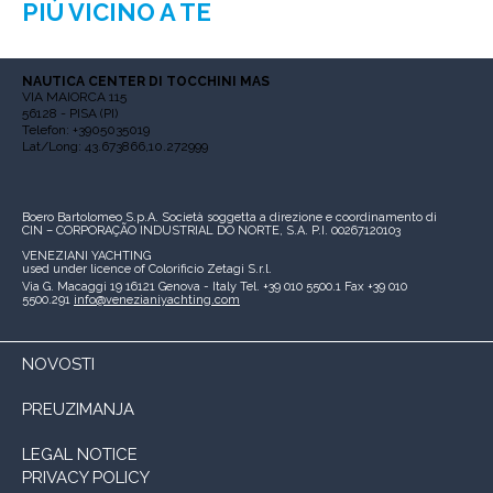
PIÙ VICINO A TE
NAUTICA CENTER DI TOCCHINI MAS
VIA MAIORCA 115
56128 - PISA (PI)
Telefon: +3905035019
Lat/Long: 43.673866,10.272999
Boero Bartolomeo S.p.A.
Società soggetta a direzione e coordinamento di
CIN – CORPORAÇÃO INDUSTRIAL DO NORTE, S.A.
P.I. 00267120103
VENEZIANI YACHTING
used under licence of
Colorificio Zetagi S.r.l.
Via G. Macaggi 19
16121 Genova - Italy
Tel. +39 010 5500.1
Fax +39 010
5500.291
info@venezianiyachting.com
NOVOSTI
PREUZIMANJA
LEGAL NOTICE
PRIVACY POLICY