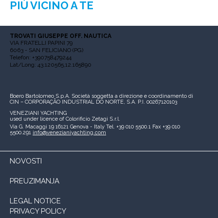
PIÙ VICINO A TE
TROVATI GIUSEPPE OFF. NAUTICA
VIA FRATELLI PAPINI 79
6063 - SAN FELICIANO (PG)
Telefon: +390758479244
Lat/Long: 43.120565,12.165890
Boero Bartolomeo S.p.A.
Società soggetta a direzione e coordinamento di
CIN – CORPORAÇÃO INDUSTRIAL DO NORTE, S.A.
P.I. 00267120103
VENEZIANI YACHTING
used under licence of
Colorificio Zetagi S.r.l.
Via G. Macaggi 19
16121 Genova - Italy
Tel. +39 010 5500.1
Fax +39 010
5500.291
info@venezianiyachting.com
NOVOSTI
PREUZIMANJA
LEGAL NOTICE
PRIVACY POLICY