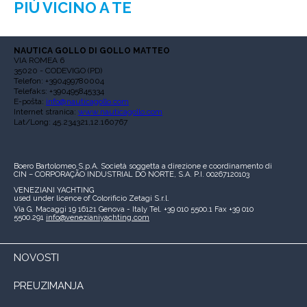
PIÙ VICINO A TE
NAUTICA GOLLO DI GOLLO MATTEO
VIA ROMEA 6
35020 - CODEVIGO (PD)
Telefon: +390499780004
Telefaks: +390495845334
E-pošta:
info@nauticagollo.com
Internet stranica:
www.nauticagollo.com
Lat/Long: 45.234321,12.160767
Boero Bartolomeo S.p.A.
Società soggetta a direzione e coordinamento di
CIN – CORPORAÇÃO INDUSTRIAL DO NORTE, S.A.
P.I. 00267120103
VENEZIANI YACHTING
used under licence of
Colorificio Zetagi S.r.l.
Via G. Macaggi 19
16121 Genova - Italy
Tel. +39 010 5500.1
Fax +39 010
5500.291
info@venezianiyachting.com
NOVOSTI
PREUZIMANJA