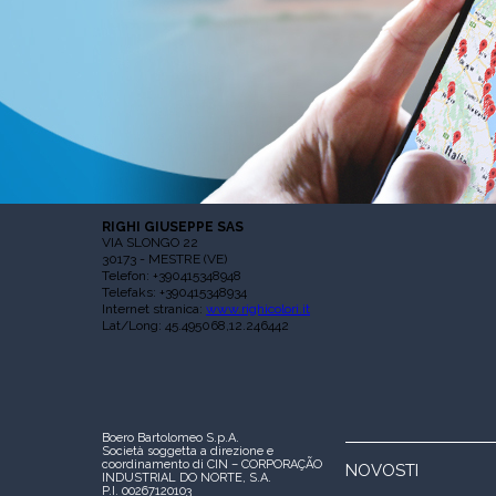
RIGHI GIUSEPPE SAS
VIA SLONGO 22
30173 - MESTRE (VE)
Telefon: +390415348948
Telefaks: +390415348934
Internet stranica:
www.righicolori.it
Lat/Long: 45.495068,12.246442
Boero Bartolomeo S.p.A.
Società soggetta a direzione e
coordinamento di CIN – CORPORAÇÃO
NOVOSTI
INDUSTRIAL DO NORTE, S.A.
P.I. 00267120103