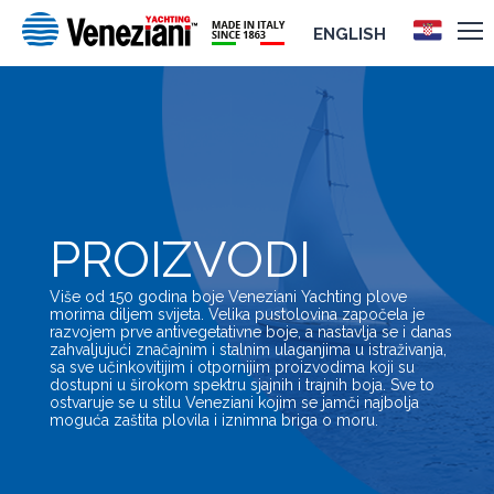
ENGLISH
PROIZVODI
Više od 150 godina boje Veneziani Yachting plove
morima diljem svijeta. Velika pustolovina započela je
razvojem prve antivegetativne boje, a nastavlja se i danas
zahvaljujući značajnim i stalnim ulaganjima u istraživanja,
sa sve učinkovitijim i otpornijim proizvodima koji su
dostupni u širokom spektru sjajnih i trajnih boja. Sve to
ostvaruje se u stilu Veneziani kojim se jamči najbolja
moguća zaštita plovila i iznimna briga o moru.