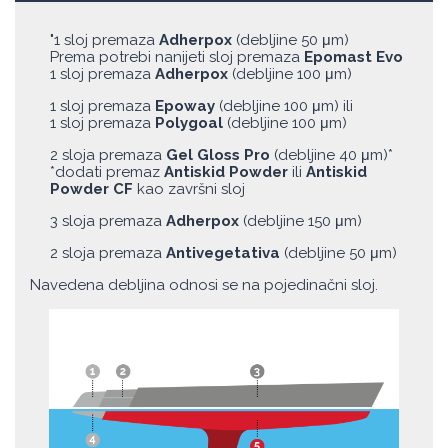
"1 sloj premaza
Adherpox
(debljine 50 μm)
Prema potrebi nanijeti sloj premaza
Epomast Evo
1 sloj premaza
Adherpox
(debljine 100 μm)
1 sloj premaza
Epoway
(debljine 100 μm) ili
1 sloj premaza
Polygoal
(debljine 100 μm)
2 sloja premaza
Gel Gloss Pro
(debljine 40 μm)*
*dodati premaz
Antiskid Powder
ili
Antiskid
Powder CF
kao završni sloj
3 sloja premaza
Adherpox
(debljine 150 μm)
2 sloja premaza
Antivegetativa
(debljine 50 μm)
Navedena debljina odnosi se na pojedinačni sloj.