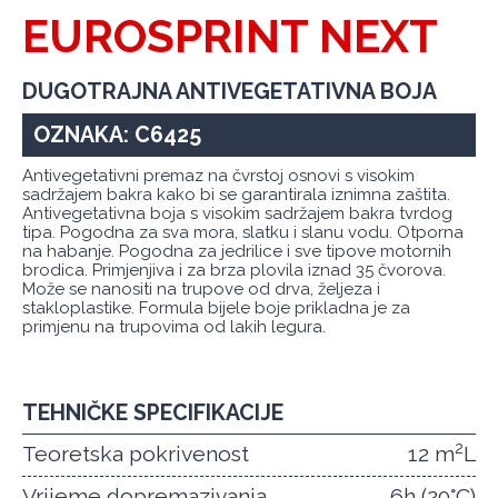
EUROSPRINT NEXT
DUGOTRAJNA ANTIVEGETATIVNA BOJA
OZNAKA: C6425
Antivegetativni premaz na čvrstoj osnovi s visokim
sadržajem bakra kako bi se garantirala iznimna zaštita.
Antivegetativna boja s visokim sadržajem bakra tvrdog
tipa. Pogodna za sva mora, slatku i slanu vodu. Otporna
na habanje. Pogodna za jedrilice i sve tipove motornih
brodica. Primjenjiva i za brza plovila iznad 35 čvorova.
Može se nanositi na trupove od drva, željeza i
stakloplastike. Formula bijele boje prikladna je za
primjenu na trupovima od lakih legura.
TEHNIČKE SPECIFIKACIJE
2
Teoretska pokrivenost
12 m
L
Vrijeme dopremazivanja
6h (20°C)