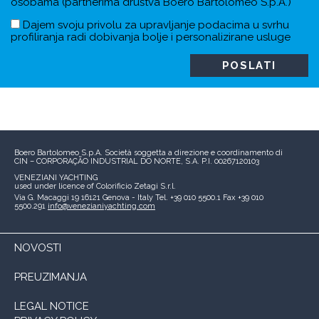
osobama (partnerima društva Boero Bartolomeo S.p.A.)
Dajem svoju privolu za upravljanje podacima u svrhu
profiliranja radi dobivanja bolje i personalizirane usluge
Boero Bartolomeo S.p.A.
Società soggetta a direzione e coordinamento di
CIN – CORPORAÇÃO INDUSTRIAL DO NORTE, S.A.
P.I. 00267120103
VENEZIANI YACHTING
used under licence of
Colorificio Zetagi S.r.l.
Via G. Macaggi 19
16121 Genova - Italy
Tel. +39 010 5500.1
Fax +39 010
5500.291
info@venezianiyachting.com
NOVOSTI
PREUZIMANJA
LEGAL NOTICE