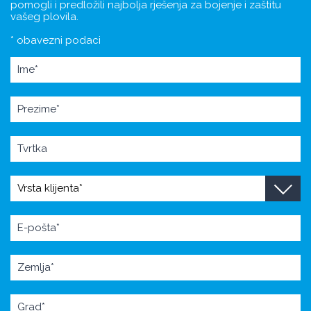
pomogli i predložili najbolja rješenja za bojenje i zaštitu
vašeg plovila.
* obavezni podaci