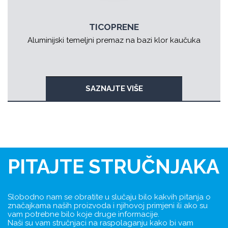
TICOPRENE
Aluminijski temeljni premaz na bazi klor kaučuka
SAZNAJTE VIŠE
PITAJTE STRUČNJAKA
Slobodno nam se obratite u slučaju bilo kakvih pitanja o
značajkama naših proizvoda i njihovoj primjeni ili ako su
vam potrebne bilo koje druge informacije.
Naši su vam stručnjaci na raspolaganju kako bi vam