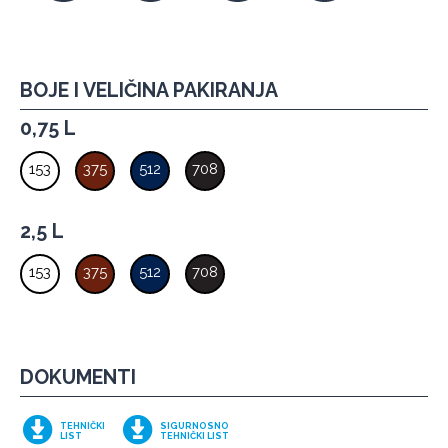
BOJE I VELIČINA PAKIRANJA
0,75 L
153
375
512
708
2,5 L
153
375
512
708
DOKUMENTI
TEHNIČKI
SIGURNOSNO
LIST
TEHNIČKI LIST