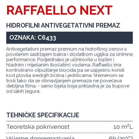
RAFFAELLO NEXT
HIDROFILNI ANTIVEGETATIVNI PREMAZ
OZNAKA: C6433
Antivegetativni premaz premium na hidrofilnoj osnovi s
povišenim sadržajem bakra i dodatkom ugljika za iznimne
performance. Podjednako je učinkovita u toplim i
hladnim i miješanim (boćatim) vodama. Raffaello ima
kontrolirano otpuštanje biocida pa se uspješno koristi
kod plovila srednjih brzina i jedrilicama. Vremenom se
troši tako da se obnavljanjem premaza ne povećava
debljina filma. - samo bijela boja prikladna je za trupove
od lakih legura.
TEHNIČKE SPECIFIKACIJE
2
Teoretska pokrivenost
10 m
L
Vrijeme dopremazivanja
6h (20°C)