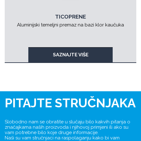
TICOPRENE
Aluminijski temeljni premaz na bazi klor kaučuka
SAZNAJTE VIŠE
PITAJTE STRUČNJAKA
Slobodno nam se obratite u slučaju bilo kakvih pitanja o
značajkama naših proizvoda i njihovoj primjeni ili ako su
vam potrebne bilo koje druge informacije.
Naši su vam stručnjaci na raspolaganju kako bi vam