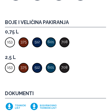
BOJE I VELIČINA PAKIRANJA
0,75 L
153
375
512
601
708
2,5 L
153
375
512
601
708
DOKUMENTI
TEHNIČKI
SIGURNOSNO
LIST
TEHNIČKI LIST