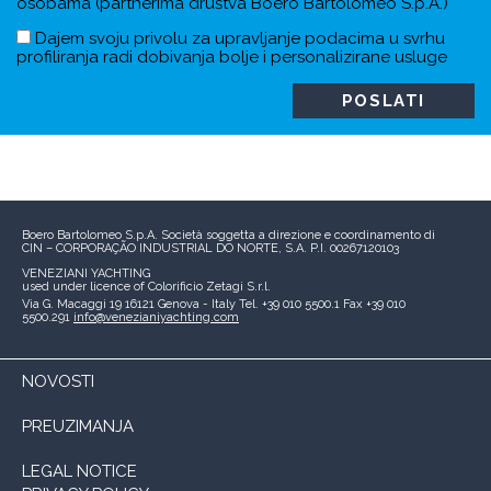
osobama (partnerima društva Boero Bartolomeo S.p.A.)
Dajem svoju privolu za upravljanje podacima u svrhu
profiliranja radi dobivanja bolje i personalizirane usluge
Boero Bartolomeo S.p.A.
Società soggetta a direzione e coordinamento di
CIN – CORPORAÇÃO INDUSTRIAL DO NORTE, S.A.
P.I. 00267120103
VENEZIANI YACHTING
used under licence of
Colorificio Zetagi S.r.l.
Via G. Macaggi 19
16121 Genova - Italy
Tel. +39 010 5500.1
Fax +39 010
5500.291
info@venezianiyachting.com
NOVOSTI
PREUZIMANJA
LEGAL NOTICE