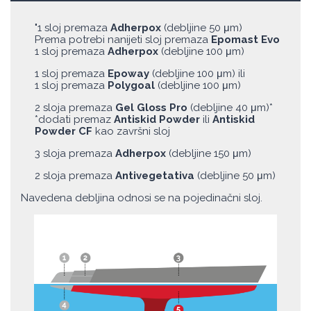
"1 sloj premaza
Adherpox
(debljine 50 μm)
Prema potrebi nanijeti sloj premaza
Epomast Evo
1 sloj premaza
Adherpox
(debljine 100 μm)
1 sloj premaza
Epoway
(debljine 100 μm) ili
1 sloj premaza
Polygoal
(debljine 100 μm)
2 sloja premaza
Gel Gloss Pro
(debljine 40 μm)*
*dodati premaz
Antiskid Powder
ili
Antiskid
Powder CF
kao završni sloj
3 sloja premaza
Adherpox
(debljine 150 μm)
2 sloja premaza
Antivegetativa
(debljine 50 μm)
Navedena debljina odnosi se na pojedinačni sloj.