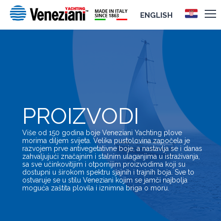
ENGLISH
PROIZVODI
Više od 150 godina boje Veneziani Yachting plove
morima diljem svijeta. Velika pustolovina započela je
razvojem prve antivegetativne boje, a nastavlja se i danas
zahvaljujući značajnim i stalnim ulaganjima u istraživanja,
sa sve učinkovitijim i otpornijim proizvodima koji su
dostupni u širokom spektru sjajnih i trajnih boja. Sve to
ostvaruje se u stilu Veneziani kojim se jamči najbolja
moguća zaštita plovila i iznimna briga o moru.