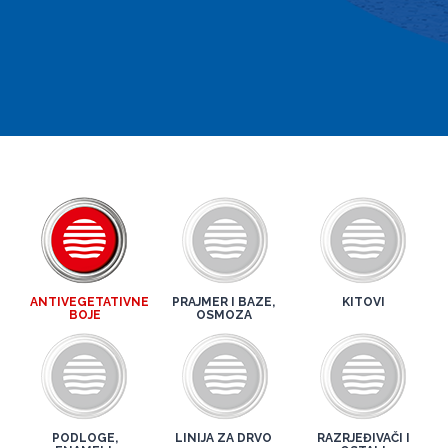
ANTIVEGETATIVNE
PRAJMER I BAZE,
KITOVI
BOJE
OSMOZA
PODLOGE,
LINIJA ZA DRVO
RAZRJEĐIVAČI I