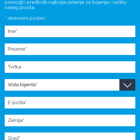
pomogli i predložili najbolja rješenja za bojenje i zaštitu
vašeg plovila.
* obavezni podaci