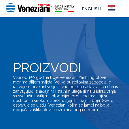
ENGLISH
PROIZVODI
Više od 150 godina boje Veneziani Yachting plove
morima diljem svijeta. Velika pustolovina započela je
razvojem prve antivegetativne boje, a nastavlja se i danas
zahvaljujući značajnim i stalnim ulaganjima u istraživanja,
sa sve učinkovitijim i otpornijim proizvodima koji su
dostupni u širokom spektru sjajnih i trajnih boja. Sve to
ostvaruje se u stilu Veneziani kojim se jamči najbolja
moguća zaštita plovila i iznimna briga o moru.