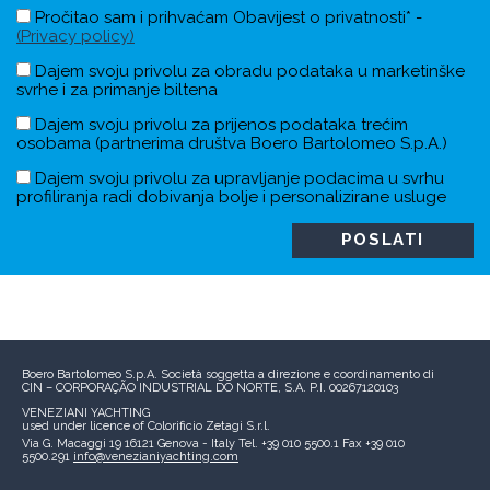
Pročitao sam i prihvaćam Obavijest o privatnosti* -
(Privacy policy)
Dajem svoju privolu za obradu podataka u marketinške
svrhe i za primanje biltena
Dajem svoju privolu za prijenos podataka trećim
osobama (partnerima društva Boero Bartolomeo S.p.A.)
Dajem svoju privolu za upravljanje podacima u svrhu
profiliranja radi dobivanja bolje i personalizirane usluge
Boero Bartolomeo S.p.A.
Società soggetta a direzione e coordinamento di
CIN – CORPORAÇÃO INDUSTRIAL DO NORTE, S.A.
P.I. 00267120103
VENEZIANI YACHTING
used under licence of
Colorificio Zetagi S.r.l.
Via G. Macaggi 19
16121 Genova - Italy
Tel. +39 010 5500.1
Fax +39 010
5500.291
info@venezianiyachting.com