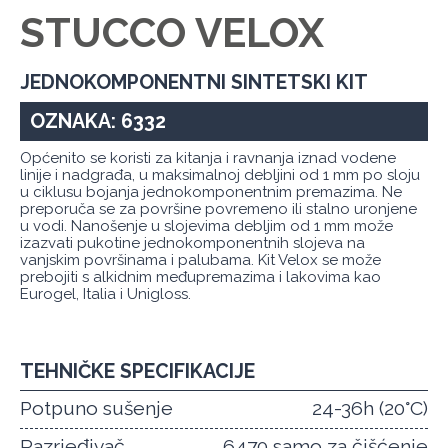
STUCCO VELOX
JEDNOKOMPONENTNI SINTETSKI KIT
OZNAKA: 6332
Općenito se koristi za kitanja i ravnanja iznad vodene
linije i nadgrađa, u maksimalnoj debljini od 1 mm po sloju
u ciklusu bojanja jednokomponentnim premazima. Ne
preporuča se za površine povremeno ili stalno uronjene
u vodi. Nanošenje u slojevima debljim od 1 mm može
izazvati pukotine jednokomponentnih slojeva na
vanjskim površinama i palubama. Kit Velox se može
prebojiti s alkidnim međupremazima i lakovima kao
Eurogel, Italia i Unigloss.
TEHNIČKE SPECIFIKACIJE
Potpuno sušenje
24-36h (20°C)
Razrjeđivač
6470 samo za čišćenje