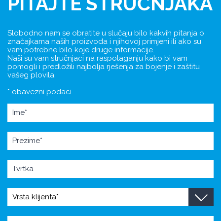
PITAJTE STRUČNJAKA
Slobodno nam se obratite u slučaju bilo kakvih pitanja o
značajkama naših proizvoda i njihovoj primjeni ili ako su
vam potrebne bilo koje druge informacije.
Naši su vam stručnjaci na raspolaganju kako bi vam
pomogli i predložili najbolja rješenja za bojenje i zaštitu
vašeg plovila.
* obavezni podaci