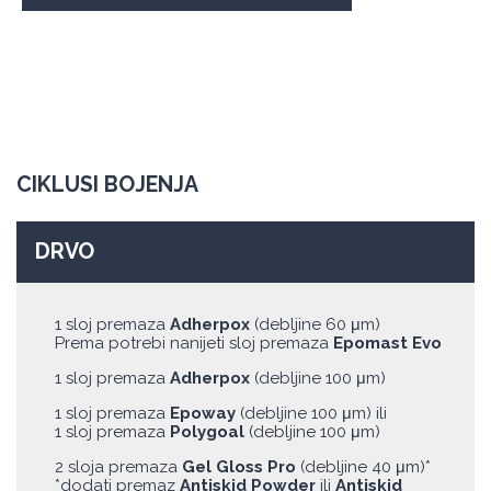
CIKLUSI BOJENJA
DRVO
1 sloj premaza
Adherpox
(debljine 60 μm)
Prema potrebi nanijeti sloj premaza
Epomast Evo
1 sloj premaza
Adherpox
(debljine 100 μm)
1 sloj premaza
Epoway
(debljine 100 μm) ili
1 sloj premaza
Polygoal
(debljine 100 μm)
2 sloja premaza
Gel Gloss Pro
(debljine 40 μm)*
*dodati premaz
Antiskid Powder
ili
Antiskid