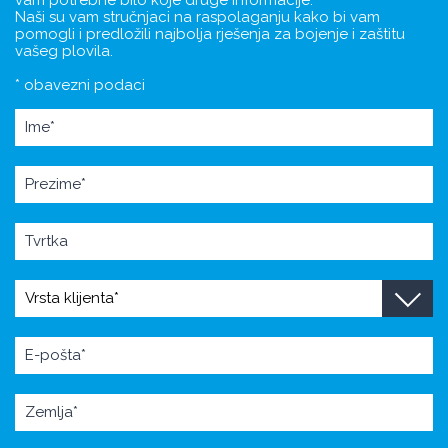
Naši su vam stručnjaci na raspolaganju kako bi vam
pomogli i predložili najbolja rješenja za bojenje i zaštitu
vašeg plovila.
* obavezni podaci