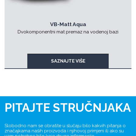
VB-Matt Aqua
Dvokomponentni mat premaz na vodenoj bazi
SAZNAJTE VIŠE
PITAJTE STRUČNJAKA
Slobodno nam se obratite u slučaju bilo kakvih pitanja o
značajkama naših proizvoda i njihovoj primjeni ili ako su
vam potrebne bilo koje druge informacije.