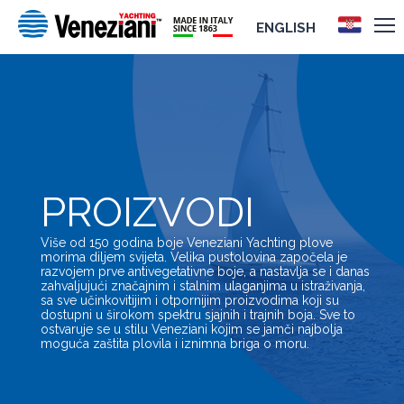
ENGLISH
PROIZVODI
Više od 150 godina boje Veneziani Yachting plove
morima diljem svijeta. Velika pustolovina započela je
razvojem prve antivegetativne boje, a nastavlja se i danas
zahvaljujući značajnim i stalnim ulaganjima u istraživanja,
sa sve učinkovitijim i otpornijim proizvodima koji su
dostupni u širokom spektru sjajnih i trajnih boja. Sve to
ostvaruje se u stilu Veneziani kojim se jamči najbolja
moguća zaštita plovila i iznimna briga o moru.