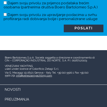
Dajem svoju privolu za prijenos podataka trećim
osobama (partnerima društva Boero Bartolomeo S.p.A.)
Dajem svoju privolu za upravljanje podacima u svrhu
profiliranja radi dobivanja bolje i personalizirane usluge
Boero Bartolomeo S.p.A.
Società soggetta a direzione e coordinamento di
CIN – CORPORAÇÃO INDUSTRIAL DO NORTE, S.A.
P.I. 00267120103
VENEZIANI YACHTING
used under licence of
Colorificio Zetagi S.r.l.
Via G. Macaggi 19
16121 Genova - Italy
Tel. +39 010 5500.1
Fax +39 010
5500.291
info@venezianiyachting.com
NOVOSTI
PREUZIMANJA