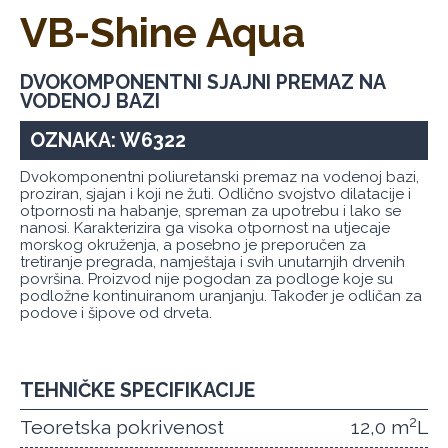
VB-Shine Aqua
DVOKOMPONENTNI SJAJNI PREMAZ NA
VODENOJ BAZI
OZNAKA: W6322
Dvokomponentni poliuretanski premaz na vodenoj bazi,
proziran, sjajan i koji ne žuti. Odlično svojstvo dilatacije i
otpornosti na habanje, spreman za upotrebu i lako se
nanosi. Karakterizira ga visoka otpornost na utjecaje
morskog okruženja, a posebno je preporučen za
tretiranje pregrada, namještaja i svih unutarnjih drvenih
površina. Proizvod nije pogodan za podloge koje su
podložne kontinuiranom uranjanju. Također je odličan za
podove i šipove od drveta.
TEHNIČKE SPECIFIKACIJE
2
Teoretska pokrivenost
12,0 m
L