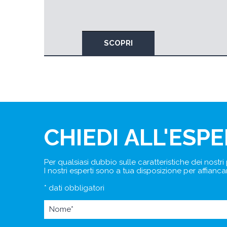
SCOPRI
CHIEDI ALL'ESP
Per qualsiasi dubbio sulle caratteristiche dei nostri
I nostri esperti sono a tua disposizione per affianca
* dati obbligatori