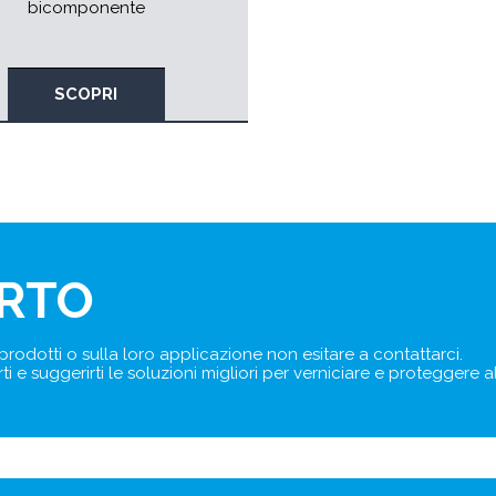
bicomponente
SCOPRI
ERTO
 prodotti o sulla loro applicazione non esitare a contattarci.
rti e suggerirti le soluzioni migliori per verniciare e proteggere 