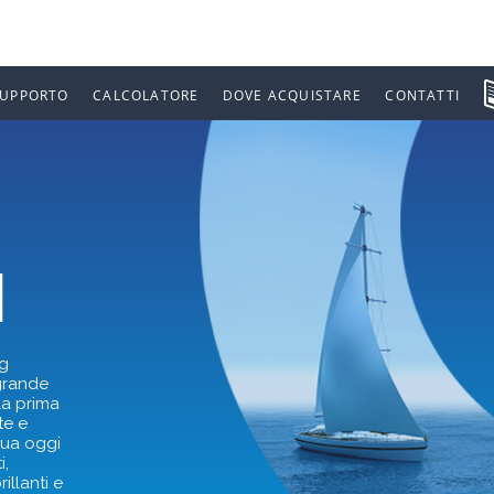
SUPPORTO
CALCOLATORE
DOVE ACQUISTARE
CONTATTI
I
ng
 grande
la prima
te e
nua oggi
i,
illanti e