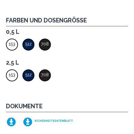
FARBEN UND DOSENGRÖSSE
0,5 L
153
512
708
2,5 L
153
512
708
DOKUMENTE
SICHERHEITSDATENBLATT