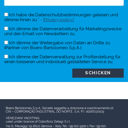
Ich habe die Datenschutzbestimmungen gelesen und
stimme ihnen zu.* -
(Privacy policy)
Ich stimme der Datenverarbeitung für Marketingzwecke
und den Erhalt von Newslettern zu.
Ich stimme der Weitergabe von Daten an Dritte zu
(Partner von Boero Bartolomeo S.p.A.).
Ich stimme der Datenverwaltung zur Profilerstellung für
einen besseren und individuell gestalteten Service zu.
Boero Bartolomeo S.p.A.
Società soggetta a direzione e coordinamento di
CIN – CORPORAÇÃO INDUSTRIAL DO NORTE, S.A.
P.I. 00267120103
VENEZIANI YACHTING
used under licence of
Colorificio Zetagi S.r.l.
Via G. Macaggi 19
16121 Genova - Italy
Tel. +39 010 5500.1
Fax +39 010