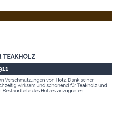
t
R TEAKHOLZ
911
 von Verschmutzungen von Holz. Dank seiner
ichzeitig wirksam und schonend für Teakholz und
n Bestandteile des Holzes anzugreifen.