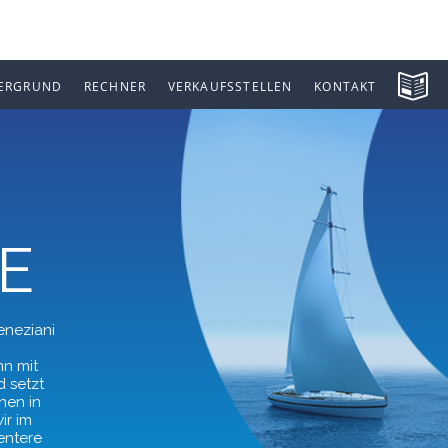
ERGRUND
RECHNER
VERKAUFSSTELLEN
KONTAKT
E
eneziani
n mit
d setzt
nen in
ir im
entere