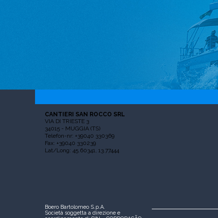
CANTIERI SAN ROCCO SRL
VIA DI TRIESTE 3
34015 - MUGGIA (TS)
Telefon-nr: +39040 330369
Fax: +39040 330239
Lat/Long: 45.60341, 13.77444
Boero Bartolomeo S.p.A.
Società soggetta a direzione e