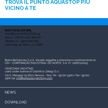
TROVA IL PUNTO AQUASTOP PIÙ
VICINO A TE
NAUTICOLOR SRL
VIA DELLA CORAZZATA 41
00121 - OSTIA LIDO (ROMA)
Telefon-nr: +3906 5612783
Lat/Long: 41.73603, 12.26387
Boero Bartolomeo S.p.A.
Società soggetta a direzione e coordinamento di
CIN – CORPORAÇÃO INDUSTRIAL DO NORTE, S.A.
P.I. 00267120103
VENEZIANI YACHTING
used under licence of
Colorificio Zetagi S.r.l.
Via G. Macaggi 19
16121 Genova - Italy
Tel. +39 010 5500.1
Fax +39 010
5500.291
info@venezianiyachting.com
NEWS
DOWNLOAD