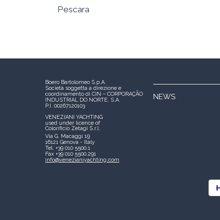
Pescara
Boero Bartolomeo S.p.A.
Società soggetta a direzione e
coordinamento di CIN – CORPORAÇÃO
NEWS
INDUSTRIAL DO NORTE, S.A.
P.I. 00267120103
VENEZIANI YACHTING
used under licence of
Colorificio Zetagi S.r.l.
Via G. Macaggi 19
16121 Genova - Italy
Tel. +39 010 5500.1
Fax +39 010 5500.291
info@venezianiyachting.com
H