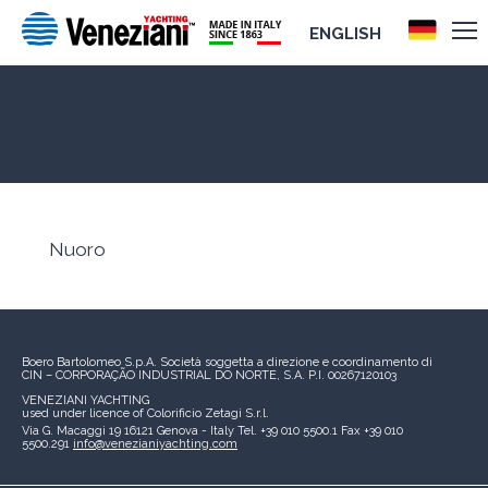
ENGLISH
Nuoro
Nuoro
Boero Bartolomeo S.p.A.
Società soggetta a direzione e coordinamento di
CIN – CORPORAÇÃO INDUSTRIAL DO NORTE, S.A.
P.I. 00267120103
VENEZIANI YACHTING
used under licence of
Colorificio Zetagi S.r.l.
Via G. Macaggi 19
16121 Genova - Italy
Tel. +39 010 5500.1
Fax +39 010
5500.291
info@venezianiyachting.com