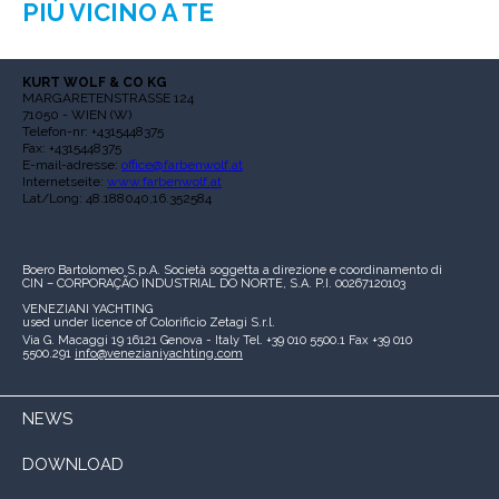
PIÙ VICINO A TE
KURT WOLF & CO KG
MARGARETENSTRASSE 124
71050 - WIEN (W)
Telefon-nr: +4315448375
Fax: +4315448375
E-mail-adresse:
office@farbenwolf.at
Internetseite:
www.farbenwolf.at
Lat/Long: 48.188040,16.352584
Boero Bartolomeo S.p.A.
Società soggetta a direzione e coordinamento di
CIN – CORPORAÇÃO INDUSTRIAL DO NORTE, S.A.
P.I. 00267120103
VENEZIANI YACHTING
used under licence of
Colorificio Zetagi S.r.l.
Via G. Macaggi 19
16121 Genova - Italy
Tel. +39 010 5500.1
Fax +39 010
5500.291
info@venezianiyachting.com
NEWS
DOWNLOAD