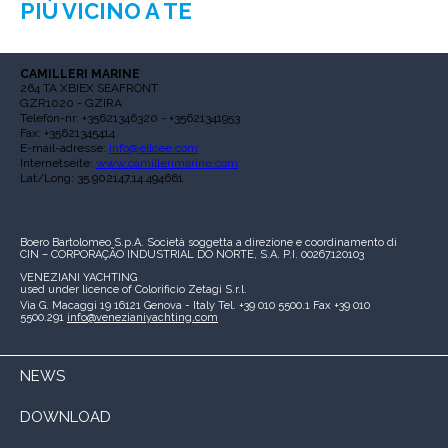
PIÙ VICINO A TE
CAMILLERI MARINE
264 TA XBIEX SEAFRONT
GZR1020 - GZIRA
Telefon-nr: +35621346320 - +35621341953
Fax: +35621345414
E-mail-adresse:
info@ellcee.com
Internetseite:
www.camillerimarine.com
Lat/Long: 35.902147,14.494661
Boero Bartolomeo S.p.A.
Società soggetta a direzione e coordinamento di
CIN – CORPORAÇÃO INDUSTRIAL DO NORTE, S.A.
P.I. 00267120103
VENEZIANI YACHTING
used under licence of
Colorificio Zetagi S.r.l.
Via G. Macaggi 19
16121 Genova - Italy
Tel. +39 010 5500.1
Fax +39 010
5500.291
info@venezianiyachting.com
NEWS
DOWNLOAD