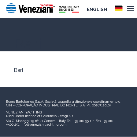
ENGLISH
Bari
Bari
Boero Bartolomeo S.p.A.
Società soggetta a direzione e coordinamento di
CIN – CORPORAÇÃO INDUSTRIAL DO NORTE, S.A.
P.I. 00267120103
VENEZIANI YACHTING
used under licence of
Colorificio Zetagi S.r.l.
Via G. Macaggi 19
16121 Genova - Italy
Tel. +39 010 5500.1
Fax +39 010
5500.291
info@venezianiyachting.com