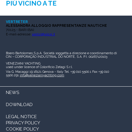
PIÙ VICINO A TE
VERTRETER
ALESSANDRA ALLOGGIO RAPPRESENTANZE NAUTICHE
70125 - BARI (BA)
E-mail-adresse:
aedsrl@alice.it
Boero Bartolomeo S.p.A.
Società soggetta a direzione e coordinamento di
CIN – CORPORAÇÃO INDUSTRIAL DO NORTE, S.A.
P.I. 00267120103
VENEZIANI YACHTING
used under licence of
Colorificio Zetagi S.r.l.
Via G. Macaggi 19
16121 Genova - Italy
Tel. +39 010 5500.1
Fax +39 010
5500.291
info@venezianiyachting.com
NEWS
DOWNLOAD
LEGAL NOTICE
PRIVACY POLICY
COOKIE POLICY