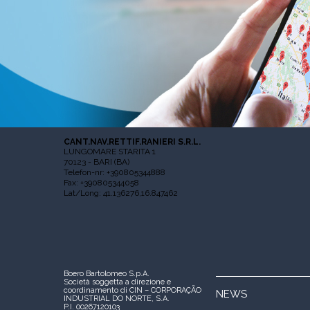
CANT.NAV.RETTIF.RANIERI S.R.L.
LUNGOMARE STARITA 1
70123 - BARI (BA)
Telefon-nr: +390805344888
Fax: +390805344058
Lat/Long: 41.136276,16.847462
Boero Bartolomeo S.p.A.
Società soggetta a direzione e
coordinamento di CIN – CORPORAÇÃO
NEWS
INDUSTRIAL DO NORTE, S.A.
P.I. 00267120103