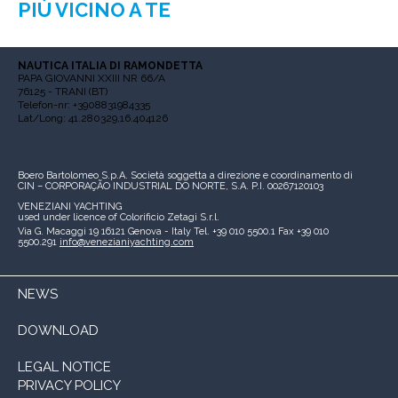
PIÙ VICINO A TE
NAUTICA ITALIA DI RAMONDETTA
PAPA GIOVANNI XXIII NR 66/A
76125 - TRANI (BT)
Telefon-nr: +3908831984335
Lat/Long: 41.280329,16.404126
Boero Bartolomeo S.p.A.
Società soggetta a direzione e coordinamento di
CIN – CORPORAÇÃO INDUSTRIAL DO NORTE, S.A.
P.I. 00267120103
VENEZIANI YACHTING
used under licence of
Colorificio Zetagi S.r.l.
Via G. Macaggi 19
16121 Genova - Italy
Tel. +39 010 5500.1
Fax +39 010
5500.291
info@venezianiyachting.com
NEWS
DOWNLOAD
LEGAL NOTICE
PRIVACY POLICY