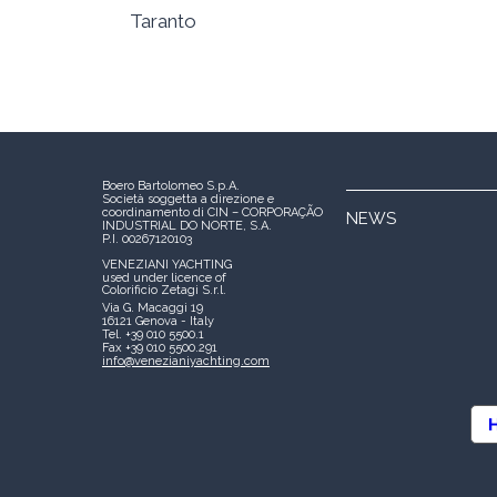
Taranto
Boero Bartolomeo S.p.A.
Società soggetta a direzione e
coordinamento di CIN – CORPORAÇÃO
NEWS
INDUSTRIAL DO NORTE, S.A.
P.I. 00267120103
VENEZIANI YACHTING
used under licence of
Colorificio Zetagi S.r.l.
Via G. Macaggi 19
16121 Genova - Italy
Tel. +39 010 5500.1
Fax +39 010 5500.291
info@venezianiyachting.com
H