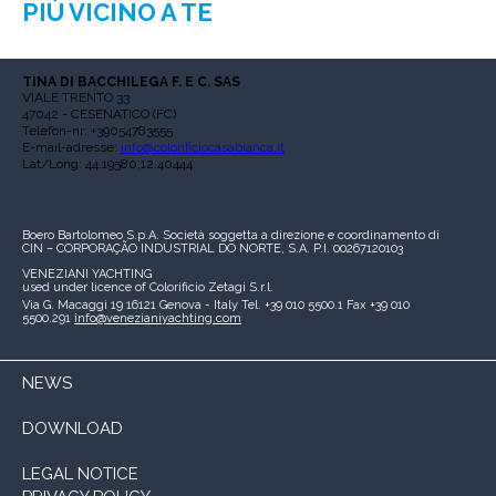
PIÙ VICINO A TE
TINA DI BACCHILEGA F. E C. SAS
VIALE TRENTO 33
47042 - CESENATICO (FC)
Telefon-nr: +39054783555
E-mail-adresse:
info@colorificiocasabianca.it
Lat/Long: 44.19580,12.40444
Boero Bartolomeo S.p.A.
Società soggetta a direzione e coordinamento di
CIN – CORPORAÇÃO INDUSTRIAL DO NORTE, S.A.
P.I. 00267120103
VENEZIANI YACHTING
used under licence of
Colorificio Zetagi S.r.l.
Via G. Macaggi 19
16121 Genova - Italy
Tel. +39 010 5500.1
Fax +39 010
5500.291
info@venezianiyachting.com
NEWS
DOWNLOAD
LEGAL NOTICE