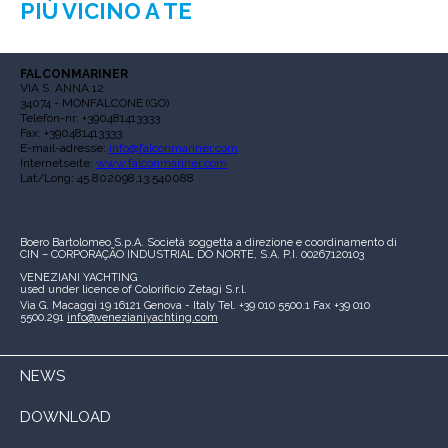
PIÙ VICINO A TE
FALCONMARINER
VIA S. ANNA 12
34074 - MONFALCONE (GO)
Telefon-nr: +390481413333
Fax: +390481413333
E-mail-adresse:
info@falconmariner.com
Internetseite:
www.falconmariner.com
Lat/Long: 45.802098,13.540088
Boero Bartolomeo S.p.A.
Società soggetta a direzione e coordinamento di
CIN – CORPORAÇÃO INDUSTRIAL DO NORTE, S.A.
P.I. 00267120103
VENEZIANI YACHTING
used under licence of
Colorificio Zetagi S.r.l.
Via G. Macaggi 19
16121 Genova - Italy
Tel. +39 010 5500.1
Fax +39 010
5500.291
info@venezianiyachting.com
NEWS
DOWNLOAD