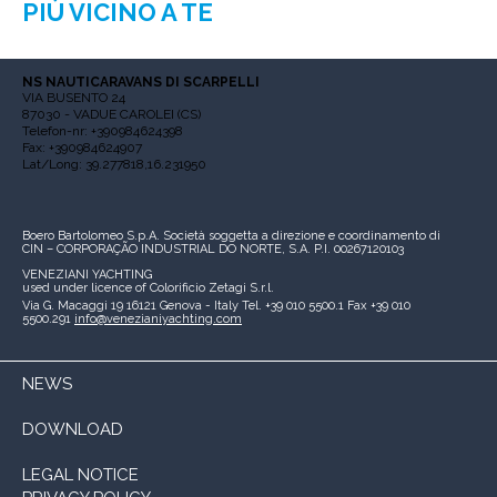
PIÙ VICINO A TE
NS NAUTICARAVANS DI SCARPELLI
VIA BUSENTO 24
87030 - VADUE CAROLEI (CS)
Telefon-nr: +390984624398
Fax: +390984624907
Lat/Long: 39.277818,16.231950
Boero Bartolomeo S.p.A.
Società soggetta a direzione e coordinamento di
CIN – CORPORAÇÃO INDUSTRIAL DO NORTE, S.A.
P.I. 00267120103
VENEZIANI YACHTING
used under licence of
Colorificio Zetagi S.r.l.
Via G. Macaggi 19
16121 Genova - Italy
Tel. +39 010 5500.1
Fax +39 010
5500.291
info@venezianiyachting.com
NEWS
DOWNLOAD
LEGAL NOTICE