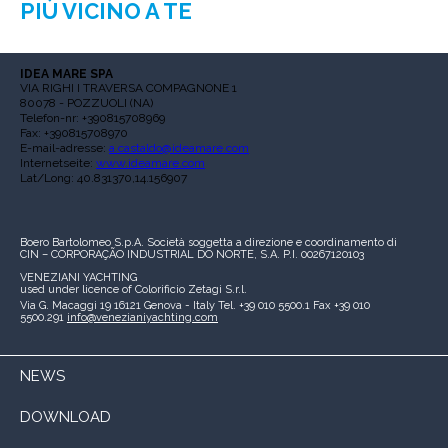
PIÙ VICINO A TE
IDEA MARE SPA
VIA RIGHI I TRAVERSA COMPAGNONE 1
80078 - POZZUOLI (NA)
Telefon-nr: +390815708969
Fax: +390815708970
E-mail-adresse:
a.castaldo@ideamare.com
Internetseite:
www.ideamare.com
Lat/Long: 40.831370,14.156907
Boero Bartolomeo S.p.A.
Società soggetta a direzione e coordinamento di
CIN – CORPORAÇÃO INDUSTRIAL DO NORTE, S.A.
P.I. 00267120103
VENEZIANI YACHTING
used under licence of
Colorificio Zetagi S.r.l.
Via G. Macaggi 19
16121 Genova - Italy
Tel. +39 010 5500.1
Fax +39 010
5500.291
info@venezianiyachting.com
NEWS
DOWNLOAD