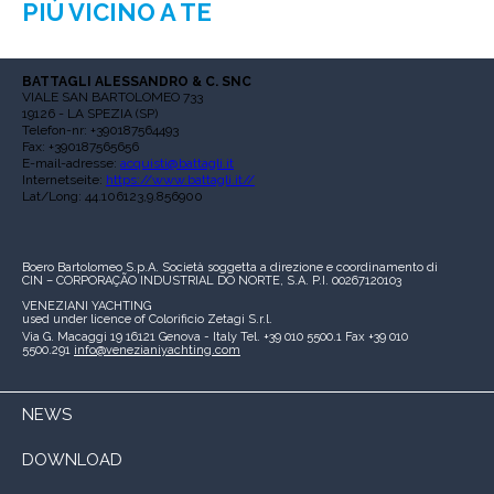
PIÙ VICINO A TE
BATTAGLI ALESSANDRO & C. SNC
VIALE SAN BARTOLOMEO 733
19126 - LA SPEZIA (SP)
Telefon-nr: +390187564493
Fax: +390187565656
E-mail-adresse:
acquisti@battagli.it
Internetseite:
https://www.battagli.it//
Lat/Long: 44.106123,9.856900
Boero Bartolomeo S.p.A.
Società soggetta a direzione e coordinamento di
CIN – CORPORAÇÃO INDUSTRIAL DO NORTE, S.A.
P.I. 00267120103
VENEZIANI YACHTING
used under licence of
Colorificio Zetagi S.r.l.
Via G. Macaggi 19
16121 Genova - Italy
Tel. +39 010 5500.1
Fax +39 010
5500.291
info@venezianiyachting.com
NEWS
DOWNLOAD