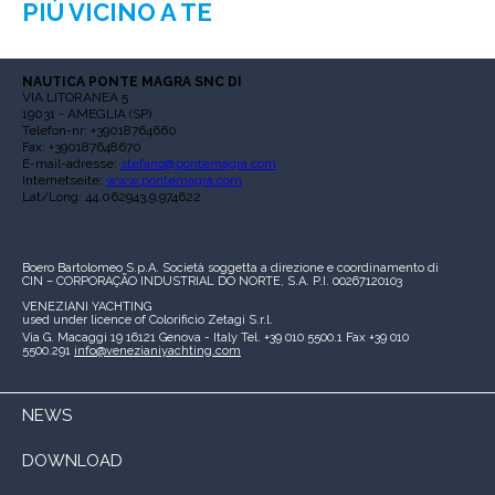
PIÙ VICINO A TE
NAUTICA PONTE MAGRA SNC DI
VIA LITORANEA 5
19031 - AMEGLIA (SP)
Telefon-nr: +39018764660
Fax: +390187648670
E-mail-adresse:
stefano@pontemagra.com
Internetseite:
www.pontemagra.com
Lat/Long: 44.062943,9.974622
Boero Bartolomeo S.p.A.
Società soggetta a direzione e coordinamento di
CIN – CORPORAÇÃO INDUSTRIAL DO NORTE, S.A.
P.I. 00267120103
VENEZIANI YACHTING
used under licence of
Colorificio Zetagi S.r.l.
Via G. Macaggi 19
16121 Genova - Italy
Tel. +39 010 5500.1
Fax +39 010
5500.291
info@venezianiyachting.com
NEWS
DOWNLOAD