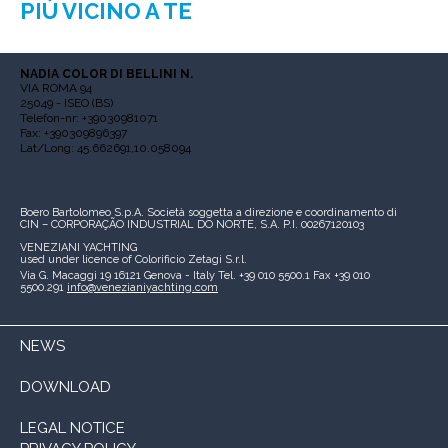
PIÙ VICINO A TE
NADIA COLOR DI BELLINI N.
VIA ROMA 94
25049 - ISEO (BS)
Telefon-nr: +39030981071
Fax: +390309896397
Lat/Long: 45.662691,10.058094
Boero Bartolomeo S.p.A.
Società soggetta a direzione e coordinamento di
CIN – CORPORAÇÃO INDUSTRIAL DO NORTE, S.A.
P.I. 00267120103
VENEZIANI YACHTING
used under licence of
Colorificio Zetagi S.r.l.
Via G. Macaggi 19
16121 Genova - Italy
Tel. +39 010 5500.1
Fax +39 010
5500.291
info@venezianiyachting.com
NEWS
DOWNLOAD
LEGAL NOTICE