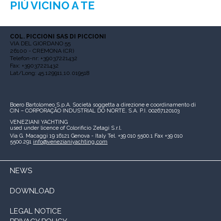
PIÙ VICINO A TE
COL. PICCIONI SAS DI PICCIONI
VIA DEL GIORDANO 55
26100 - CREMONA (CR)
Telefon-nr: +39037221432
Fax: +39037221432
Lat/Long: 45.129911,10.019518
Boero Bartolomeo S.p.A.
Società soggetta a direzione e coordinamento di
CIN – CORPORAÇÃO INDUSTRIAL DO NORTE, S.A.
P.I. 00267120103
VENEZIANI YACHTING
used under licence of
Colorificio Zetagi S.r.l.
Via G. Macaggi 19
16121 Genova - Italy
Tel. +39 010 5500.1
Fax +39 010
5500.291
info@venezianiyachting.com
NEWS
DOWNLOAD
LEGAL NOTICE