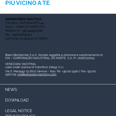
PIÙ VICINO A TE
GIRAMONDO NAUTICA
VIA DELL' ARTIGIANATO 44
61011 - GABICCE MARE (PU)
Telefon-nr: +390541950468
Fax: +390541839343
Lat/Long: 43.953432,12.774672
Boero Bartolomeo S.p.A.
Società soggetta a direzione e coordinamento di
CIN – CORPORAÇÃO INDUSTRIAL DO NORTE, S.A.
P.I. 00267120103
VENEZIANI YACHTING
used under licence of
Colorificio Zetagi S.r.l.
Via G. Macaggi 19
16121 Genova - Italy
Tel. +39 010 5500.1
Fax +39 010
5500.291
info@venezianiyachting.com
NEWS
DOWNLOAD
LEGAL NOTICE