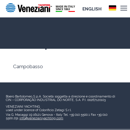
ENGLISH
Campobasso
Campobasso
Boero Bartolomeo S.p.A.
Società soggetta a direzione e coordinamento di
CIN – CORPORAÇÃO INDUSTRIAL DO NORTE, S.A.
P.I. 00267120103
VENEZIANI YACHTING
used under licence of
Colorificio Zetagi S.r.l.
Via G. Macaggi 19
16121 Genova - Italy
Tel. +39 010 5500.1
Fax +39 010
5500.291
info@venezianiyachting.com