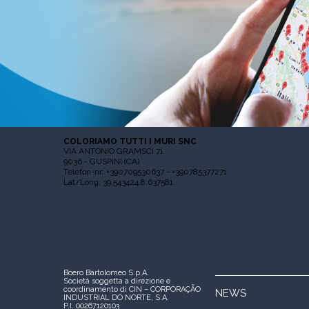
COLORIAMO TUTTI I MURI SNC
VIA ANTONIO GRAMSCI 71
9036 - GUSPINI (CA)
Telefon-nr: +390709530637 - +390785377271
Lat/Long: 39.543424,8.637581
Boero Bartolomeo S.p.A.
Società soggetta a direzione e
coordinamento di CIN – CORPORAÇÃO
NEWS
INDUSTRIAL DO NORTE, S.A.
P.I. 00267120103