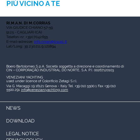
PIÙ VICINO A TE
RI.M.A.N. DI M.CORRIAS
VIA GIUDICE CHIANO 57-59
9125 - CAGLIARI (CA)
Telefon-nr: +3907042655
E-mail-adresse:
info.riman@tiscali.it
Lat/Long: 39.230211,9.121894
Boero Bartolomeo S.p.A.
Società soggetta a direzione e coordinamento di
CIN – CORPORAÇÃO INDUSTRIAL DO NORTE, S.A.
P.I. 00267120103
VENEZIANI YACHTING
used under licence of
Colorificio Zetagi S.r.l.
Via G. Macaggi 19
16121 Genova - Italy
Tel. +39 010 5500.1
Fax +39 010
5500.291
info@venezianiyachting.com
NEWS
DOWNLOAD
LEGAL NOTICE