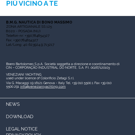
PIÙ VICINO A TE
B.M.G. NAUTICA DI BONO MASSIMO
ZONA ARTIGIANALE SS 125
8020 - POSADA (NU)
Telefon-nr: +390784854327
Fax: +390784854327
Lat/Long: 40.623924,9.713217
Boero Bartolomeo S.p.A.
Società soggetta a direzione e coordinamento di
CIN – CORPORAÇÃO INDUSTRIAL DO NORTE, S.A.
P.I. 00267120103
VENEZIANI YACHTING
used under licence of
Colorificio Zetagi S.r.l.
Via G. Macaggi 19
16121 Genova - Italy
Tel. +39 010 5500.1
Fax +39 010
5500.291
info@venezianiyachting.com
NEWS
DOWNLOAD
LEGAL NOTICE