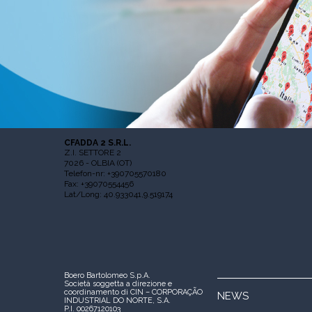
CFADDA 2 S.R.L.
Z.I. SETTORE 2
7026 - OLBIA (OT)
Telefon-nr: +390705570180
Fax: +39070554456
Lat/Long: 40.933041,9.519174
Boero Bartolomeo S.p.A.
Società soggetta a direzione e
coordinamento di CIN – CORPORAÇÃO
NEWS
INDUSTRIAL DO NORTE, S.A.
P.I. 00267120103