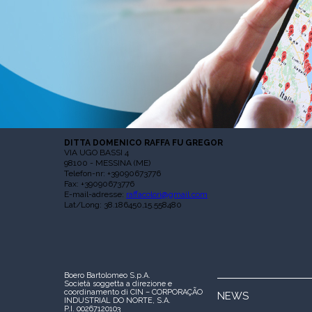
DITTA DOMENICO RAFFA FU GREGOR
VIA UGO BASSI 4
98100 - MESSINA (ME)
Telefon-nr: +39090673776
Fax: +39090673776
E-mail-adresse:
raffacolori@gmail.com
Lat/Long: 38.186450,15.558480
Boero Bartolomeo S.p.A.
Società soggetta a direzione e
coordinamento di CIN – CORPORAÇÃO
NEWS
INDUSTRIAL DO NORTE, S.A.
P.I. 00267120103