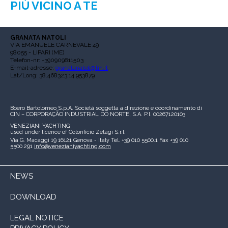
PIÙ VICINO A TE
GRANATA NATOLI
VIA EMANUELE CARNEVALE 49
98055 - LIPARI (ME)
Telefon-nr: +390909811503
E-mail-adresse:
granatanatoli@tin.it
Lat/Long: 38.468323,14.953879
Boero Bartolomeo S.p.A.
Società soggetta a direzione e coordinamento di
CIN – CORPORAÇÃO INDUSTRIAL DO NORTE, S.A.
P.I. 00267120103
VENEZIANI YACHTING
used under licence of
Colorificio Zetagi S.r.l.
Via G. Macaggi 19
16121 Genova - Italy
Tel. +39 010 5500.1
Fax +39 010
5500.291
info@venezianiyachting.com
NEWS
DOWNLOAD
LEGAL NOTICE